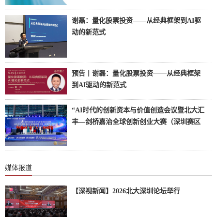
涵盖活动概览、内参报告、出版动态、人才
培养、媒体传播五大部分内容。
谢磊：量化股票投资——从经典框架到AI驱
动的新范式
2026年6月24日晚，“北大汇丰金融茶座”第51
期在深圳举行。北京大学汇丰金融研究院特
预告丨谢磊：量化股票投资——从经典框架
邀Cubist Systematic Strategies原研究主管与投
到AI驱动的新范式
资组合经理谢磊博士，以“量化股票投资：从
本讲座围绕量化股票投资展开，从基础框架
经典框架到AI驱动的新范式”为题，围绕中低
“AI时代的创新资本与价值创造会议暨北大汇
到前沿发展进行系统梳理。
频量化股票投资的研究框架、阿尔法来源、
丰—剑桥嘉治全球创新创业大赛（深圳赛区
风险控制、AI冲击与行业人才等问题展开分
选拔赛）”成功举行
2026年5月28日，在第二十届深圳国际金融博
享。
览会期间，“AI时代的创新资本与价值创造会
媒体报道
议暨北大汇丰—剑桥嘉治全球创新创业大赛
（深圳赛区选拔赛）”在深圳市会展中心（福
【深视新闻】2026北大深圳论坛举行
田）同期举行。本次会议由北京大学汇丰商