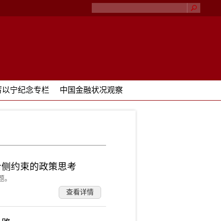
厉以宁纪念专栏
中国金融状况观察
给侧约束的政策思考
题。
查看详情