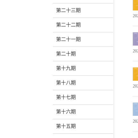
第二十三期
20
第二十二期
第二十一期
20
第二十期
第十九期
第十八期
20
第十七期
第十六期
20
第十五期