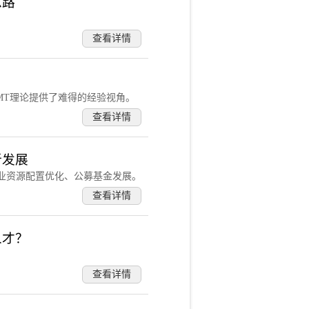
思路
查看详情
MT理论提供了难得的经验视角。
查看详情
新发展
行业资源配置优化、公募基金发展。
查看详情
人才？
查看详情