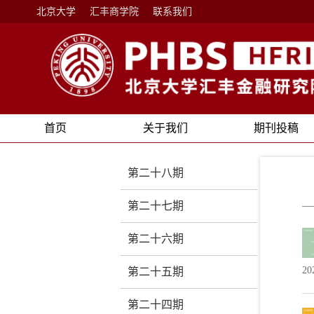
北京大学
汇丰商学院
联系我们
首页
关于我们
期刊投稿
第二十八期
第二十七期
第二十六期
20
第二十五期
第二十四期