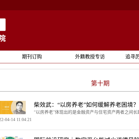
期刊订购
外籍教授专访
追寻
第十期
柴效武：“以房养老”如何缓解养老困境？
“以房养老”体现出的是金融资产与住宅资产两者之间长
22-04-14 11:04:21