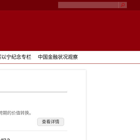
厉以宁纪念专栏
中国金融状况观察
跨期的价值转换。
查看详情