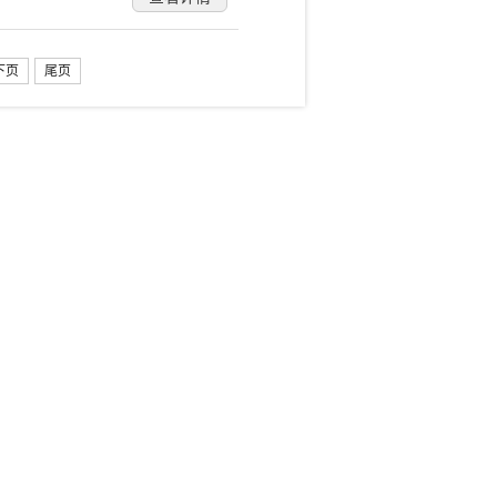
下页
尾页