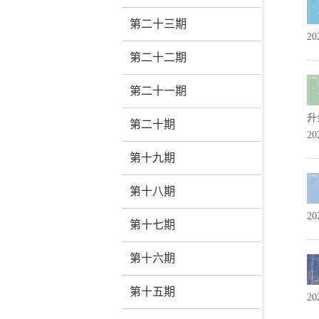
第二十三期
20
第二十二期
第二十一期
升
第二十期
20
第十九期
第十八期
20
第十七期
第十六期
第十五期
20