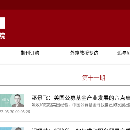
期刊订购
外籍教授专访
追寻
第十一期
巫景飞：美国公募基金产业发展的六点
吸收和超越美国经验，中国公募基金寻找自己的发展出
22-05-30 09:05:26