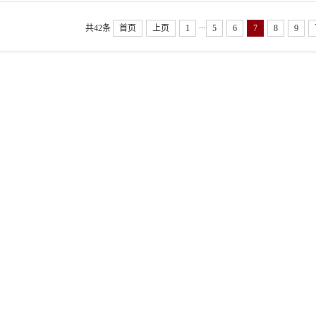
...
共42条
首页
上页
1
5
6
7
8
9