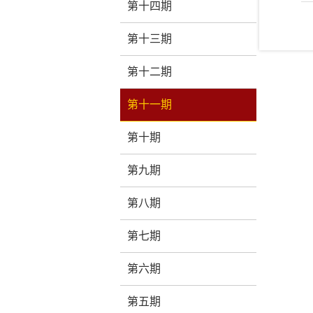
第十四期
第十三期
第十二期
第十一期
第十期
第九期
第八期
第七期
第六期
第五期