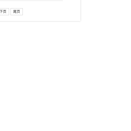
下页
尾页