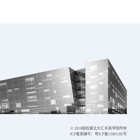
© 2018版权属北大汇丰商学院所有
ICP备案编号：粤ICP备12081285号